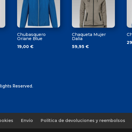
Chubasquero
Chaqueta Mujer
Ch
Oriane Blue
Dalia
2
19,00
€
59,95
€
 Rights Reserved.
ookies
Envío
Política de devoluciones y reembolsos