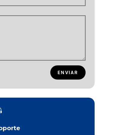
ENVIAR

oporte