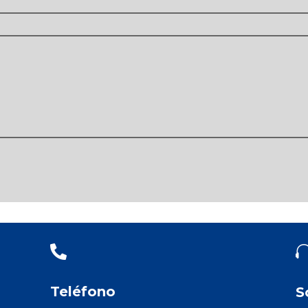

Teléfono
S