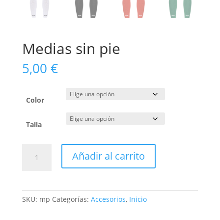
Medias sin pie
5,00
€
Color
Talla
Medias
Añadir al carrito
sin
pie
cantidad
SKU:
mp
Categorías:
Accesorios
,
Inicio