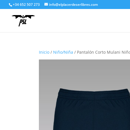
+34 652 507 273
info@elplacerdeserlibres.com
Inicio
/
Niño/Niña
/ Pantalón Corto Mulani Niñ