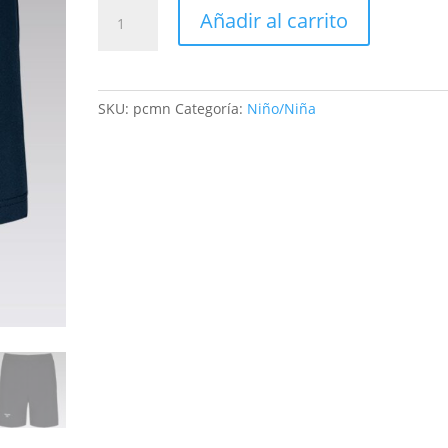
Pantalón
Añadir al carrito
Corto
Mulani
Niño
cantidad
SKU:
pcmn
Categoría:
Niño/Niña