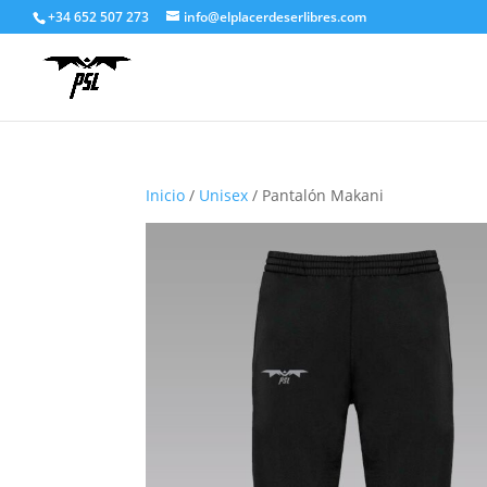
+34 652 507 273
info@elplacerdeserlibres.com
Inicio
/
Unisex
/ Pantalón Makani