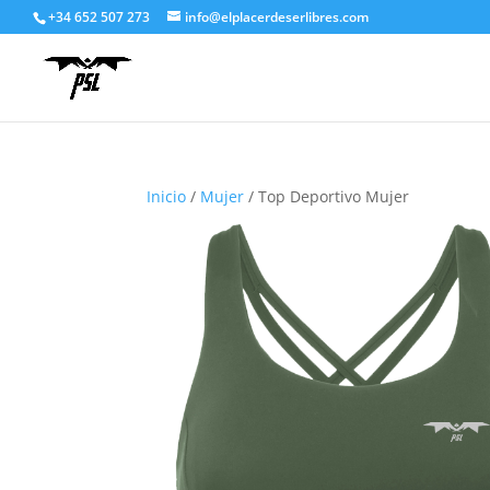
+34 652 507 273
info@elplacerdeserlibres.com
Inicio
/
Mujer
/ Top Deportivo Mujer