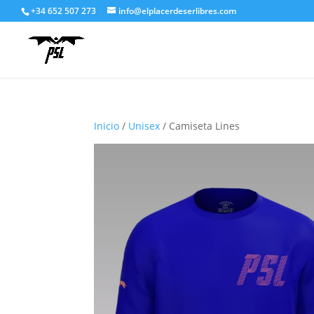
+34 652 507 273
info@elplacerdeserlibres.com
Inicio
/
Unisex
/ Camiseta Lines